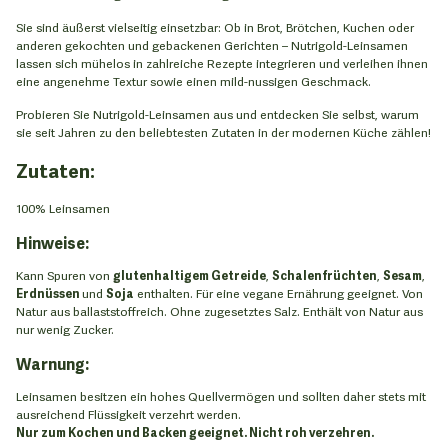
Sie sind äußerst vielseitig einsetzbar: Ob in Brot, Brötchen, Kuchen oder
anderen gekochten und gebackenen Gerichten – Nutrigold-Leinsamen
lassen sich mühelos in zahlreiche Rezepte integrieren und verleihen ihnen
eine angenehme Textur sowie einen mild-nussigen Geschmack.
Probieren Sie Nutrigold-Leinsamen aus und entdecken Sie selbst, warum
sie seit Jahren zu den beliebtesten Zutaten in der modernen Küche zählen!
Zutaten:
100% Leinsamen
Hinweise:
Kann Spuren von
glutenhaltigem Getreide
,
Schalenfrüchten
,
Sesam
,
Erdnüssen
und
Soja
enthalten. Für eine vegane Ernährung geeignet. Von
Natur aus ballaststoffreich. Ohne zugesetztes Salz. Enthält von Natur aus
nur wenig Zucker.
Warnung:
Leinsamen besitzen ein hohes Quellvermögen und sollten daher stets mit
ausreichend Flüssigkeit verzehrt werden.
Nur zum Kochen und Backen geeignet. Nicht roh verzehren.