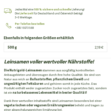
Jedes Mal eine
100 % sichere und schnelle
Lieferung!
Die
Lieferzeit
für Deutschland und Österreich beträgt
3–5 Werktage.
Per Telefon bestellen
+385 1 5573 568
Ebenfalls in folgenden Größen erhältlich
500 g
2,19 €
Leinsamen voller wertvoller Nährstoffe!
Die Nutrigold-Leinsamen
stammen aus sorgfältig kontrollierten
Anbaugebieten und überzeugen durch ihre hohe Qualität. Sie sind von
Natur aus reich an
Ballaststoffen
,
pflanzlichem Eiweiß
und
ungesättigten Fettsäuren
und gehören somit in jede Küche. Das
Produkt enthält weder zugesetzten Zucker noch zugesetztes Salz, sondern
ist ein
naturbelassenes Lebensmittel in bester Qualität!
Dank ihrer wertvollen Inhaltsstoffe sind Leinsamen besonders bei einer
vegetarischen oder veganen Ernährungsweise
beliebt und tragen zu
einer abwechslungsreichen Ernährung bei.