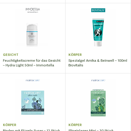
GESICHT
KÖRPER
Feuchtigkeitscreme für das Gesicht
Spezialgel Arnika & Beinwell – 100ml
– Hydra Light 50ml – Immortella
Biovitalis
KÖRPER
KÖRPER
Binden mit Flügeln Super – 12 Stück
Slipeinlagen Mini – 30 Stück