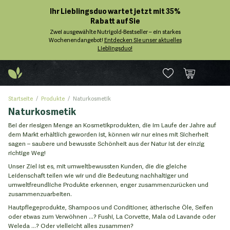
Ihr Lieblingsduo wartet jetzt mit 35%
Rabatt auf Sie
Zwei ausgewählte Nutrigold-Bestseller – ein starkes
Wochenendangebot!
Entdecken Sie unser aktuelles
Lieblingsduo!
Startseite
Produkte
Naturkosmetik
Naturkosmetik
Bei der riesigen Menge an Kosmetikprodukten, die im Laufe der Jahre auf
dem Markt erhältlich geworden ist, können wir nur eines mit Sicherheit
sagen – saubere und bewusste Schönheit aus der Natur ist der einzig
richtige Weg!
Unser Ziel ist es, mit umweltbewussten Kunden, die die gleiche
Leidenschaft teilen wie wir und die Bedeutung nachhaltiger und
umweltfreundliche Produkte erkennen, enger zusammenzurücken und
zusammenzuarbeiten.
Hautpflegeprodukte, Shampoos und Conditioner, ätherische Öle, Seifen
oder etwas zum Verwöhnen …? Fushi, La Corvette, Mala od Lavande oder
Weleda …? Oder vielleicht alles zusammen?