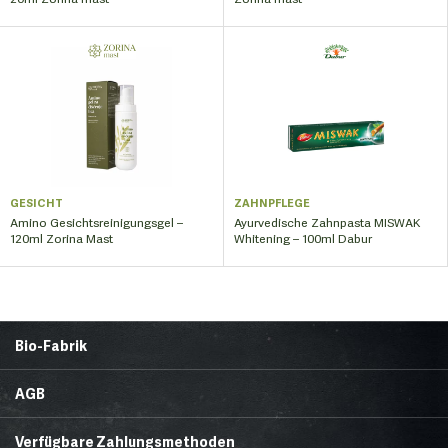
GESICHT
ZAHNPFLEGE
Amino Gesichtsreinigungsgel –
Ayurvedische Zahnpasta MISWAK
120ml Zorina Mast
Whitening – 100ml Dabur
Bio-Fabrik
Startseite
Über uns
AGB
News
Brands & Trends
Lieferbedingungen
Zahlungsmethoden
Gesunde Ecke
Rezepte
Verfügbare Zahlungsmethoden