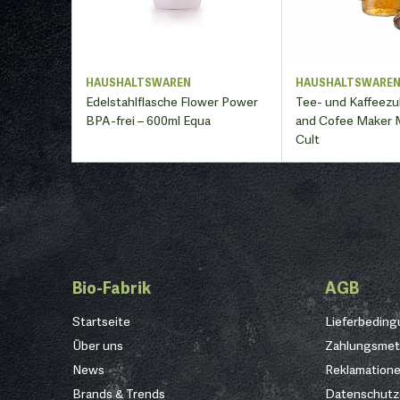
HAUSHALTSWAREN
HAUSHALTSWARE
Edelstahlflasche Flower Power
Tee- und Kaffeezu
BPA-frei – 600ml Equa
and Cofee Maker 
Cult
Bio-Fabrik
AGB
Startseite
Lieferbedin
Über uns
Zahlungsme
News
Reklamation
Brands & Trends
Datenschutz