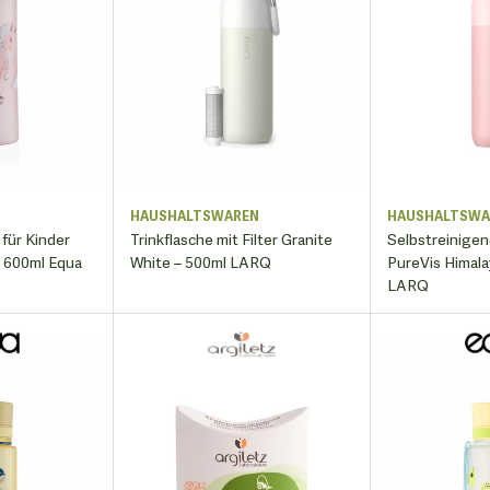
N
HAUSHALTSWAREN
HAUSHALTSWA
 für Kinder
Trinkflasche mit Filter Granite
Selbstreinige
i 600ml Equa
White – 500ml LARQ
PureVis Himala
LARQ