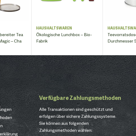
N
HAUSHALTSWAREN
HAUSHALTSWA
bereiter Tea
Ökologische Lunchbox – Bio-
Teevorratsdos
Magic – Cha
Fabrik
Durchmesser 5
Verfügbare Zahlungsmethoden
gungen
Alle Transaktionen sind geschützt und
erfolgen über sichere Zahlungssysteme.
thoden
Sie können aus folgenden
en
Zahlungsmethoden wählen:
erklärung