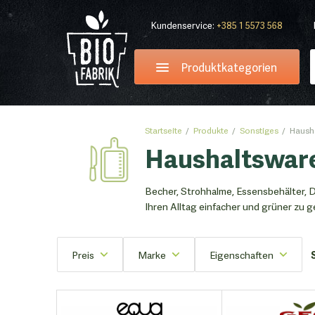
Kundenservice:
+385 1 5573 568
Produktkategorien
Startseite
Produkte
Sonstiges
Haush
Haushaltswar
Becher, Strohhalme, Essensbehälter, Di
Ihren Alltag einfacher und grüner zu g
Preis
Marke
Eigenschaften