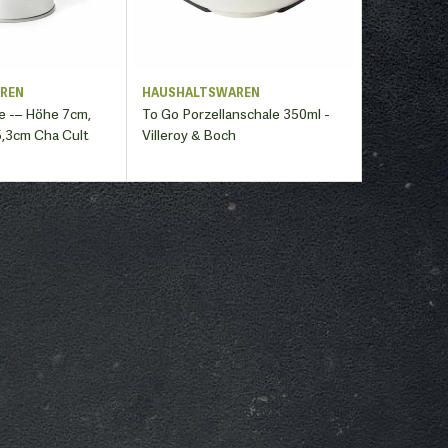
REN
HAUSHALTSWAREN
e -– Höhe 7cm,
To Go Porzellanschale 350ml -
,3cm Cha Cult
Villeroy & Boch