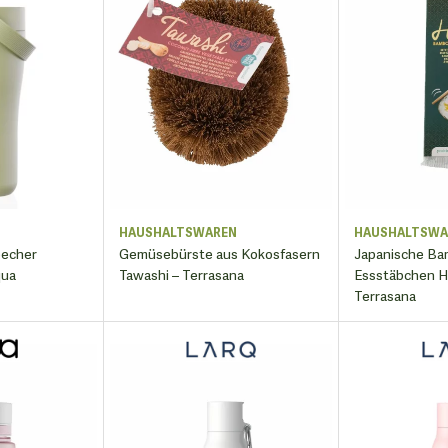
N
HAUSHALTSWAREN
HAUSHALTSWA
becher
Gemüsebürste aus Kokosfasern
Japanische B
qua
Tawashi – Terrasana
Essstäbchen Ha
Terrasana