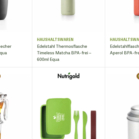
N
HAUSHALTSWAREN
HAUSHALTSWA
becher
Edelstahl Thermosflasche
Edelstahlflasc
Equa
Timeless Matcha BPA-frei –
Aperol BPA-fre
600ml Equa