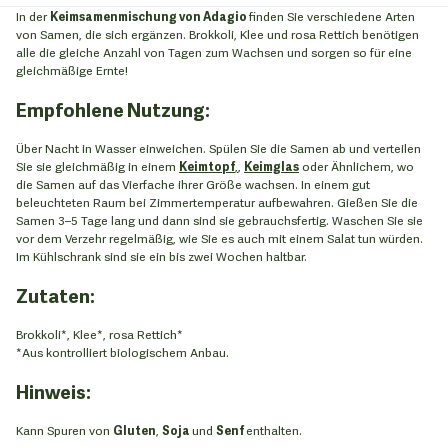
In der
Keimsamenmischung von Adagio
finden Sie verschiedene Arten
von Samen, die sich ergänzen. Brokkoli, Klee und rosa Rettich benötigen
alle die gleiche Anzahl von Tagen zum Wachsen und sorgen so für eine
gleichmäßige Ernte!
Empfohlene Nutzung:
Über Nacht in Wasser einweichen. Spülen Sie die Samen ab und verteilen
Sie sie gleichmäßig in einem
Keimtopf
,
,
Keimglas
oder Ähnlichem, wo
die Samen auf das Vierfache ihrer Größe wachsen. In einem gut
beleuchteten Raum bei Zimmertemperatur aufbewahren. Gießen Sie die
Samen 3–5 Tage lang und dann sind sie gebrauchsfertig. Waschen Sie sie
vor dem Verzehr regelmäßig, wie Sie es auch mit einem Salat tun würden.
Im Kühlschrank sind sie ein bis zwei Wochen haltbar.
Zutaten:
Brokkoli*, Klee*, rosa Rettich*
*Aus kontrolliert biologischem Anbau.
Hinweis:
Kann Spuren von
Gluten
,
Soja
und
Senf
enthalten.