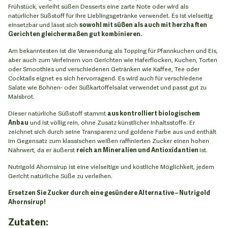
Frühstück, verleiht süßen Desserts eine zarte Note oder wird als
natürlicher Süßstoff für Ihre Lieblingsgetränke verwendet. Es ist vielseitig
einsetzbar und lässt sich
sowohl mit süßen als auch mit herzhaften
Gerichten gleichermaßen gut kombinieren.
Am bekanntesten ist die Verwendung als Topping für Pfannkuchen und Eis,
aber auch zum Verfeinern von Gerichten wie Haferflocken, Kuchen, Torten
oder Smoothies und verschiedenen Getränken wie Kaffee, Tee oder
Cocktails eignet es sich hervorragend. Es wird auch für verschiedene
Salate wie Bohnen- oder Süßkartoffelsalat verwendet und passt gut zu
Maisbrot.
Dieser natürliche Süßstoff stammt
aus kontrolliert biologischem
Anbau
und ist völlig rein, ohne Zusatz künstlicher Inhaltsstoffe. Er
zeichnet sich durch seine Transparenz und goldene Farbe aus und enthält
im Gegensatz zum klassischen weißen raffinierten Zucker einen hohen
Nährwert, da er äußerst
reich an Mineralien und Antioxidantien
ist.
Nutrigold Ahornsirup ist eine vielseitige und köstliche Möglichkeit, jedem
Gericht natürliche Süße zu verleihen.
Ersetzen Sie Zucker durch eine gesündere Alternative – Nutrigold
Ahornsirup!
Zutaten: