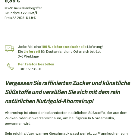
6,99 €
MwSt. im Preis inbegriffen
Grundpreis
27.96 €/l
Preis
2.5.2025:
6,49 €
Jedes Mal eine
100 % sichere und schnelle
Lieferung!
Die
Lieferzeit
für Deutschland und Österreich beträgt
3–5 Werktage.
Per Telefon bestellen
+385 1 5573 568
Vergessen Sie raffinierten Zucker und künstliche
Süßstoffe und versüßen Sie sich mit dem rein
natürlichen Nutrigold-Ahornsirup!
Ahornsirup ist einer der bekanntesten natürlichen Süßstoffe, der aus dem
Zucker- oder Schwarzahornbaum, am häufigsten in Nordamerika,
gewonnen wird.
Sein reichhaltiger, warmer Geschmack passt perfekt zu Pfannkuchen zum