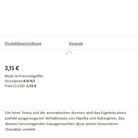
Produktbeschreibung
Rezepte
3,15 €
MwSt. im Preis inbegriffen
Grundpreis
8.51 €/l
Preis
2.5.2025:
2,92 €
Die feine Textur und die aromatischen Aromen sind das Ergebnis eines
perfekt ausgewogenen Verhältnisses von Paprika und Auberginen, das
diesem hervorragenden hausgemachten Ajvar seinen besonderen
Charakter verleiht.