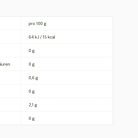
pro 100 g
64 kJ / 15 kcal
0 g
äuren
0 g
0,6 g
0 g
2,1 g
0 g