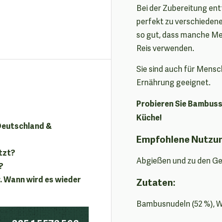
Bei der Zubereitung entf
perfekt zu verschiedene
so gut, dass manche Men
Reis verwenden.
Sie sind auch für Mensc
Ernährung geeignet.
Probieren Sie Bambussc
Küche!
 Deutschland &
Empfohlene Nutzu
tzt?
Abgießen und zu den Ge
?
. Wann wird es wieder
Zutaten:
Bambusnudeln (52 %), 