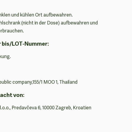
nklen und kühlen Ort aufbewahren.
lschrank (nicht in der Dose) aufbewahren und
erbrauchen.
r bis/LOT-Nummer:
kung.
 public company,155/1 MOO 1, Thailand
acht von:
d.o.o., Predavčeva 6, 10000 Zagreb, Kroatien