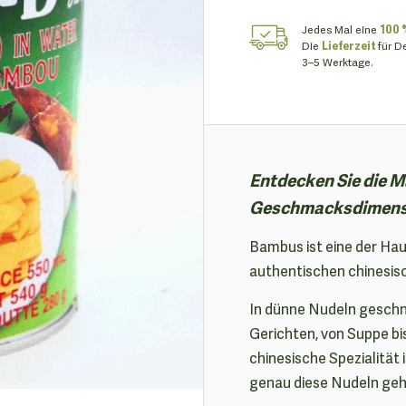
Jedes Mal eine
100 
Die
Lieferzeit
für D
3–5 Werktage.
Entdecken Sie die 
Geschmacksdimensio
Bambus ist eine der Hau
authentischen chinesis
In dünne Nudeln geschni
Gerichten, von Suppe b
chinesische Spezialität 
genau diese Nudeln gehö