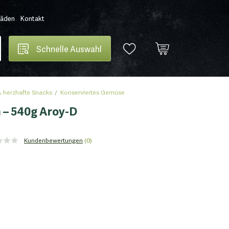
Läden
Kontakt
Schnelle Auswahl
 herzhafte Snacks
Konserviertes Gemüse
 – 540g Aroy-D
Kundenbewertungen
(0)