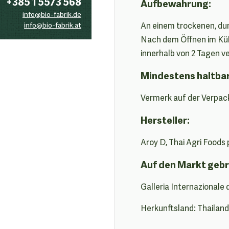
+385 1 5573 568
Aufbewahrung:
info@bio-fabrik.de
info@bio-fabrik.at
An einem trockenen, du
Nach dem Öffnen im Küh
innerhalb von 2 Tagen v
Mindestens haltba
Vermerk auf der Verpac
Hersteller:
Aroy D, Thai Agri Foods
Auf den Markt gebr
Galleria Internazionale 
Herkunftsland: Thailand