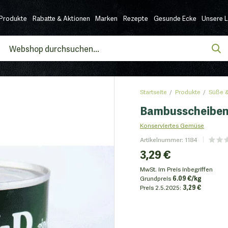
Produkte
Rabatte & Aktionen
Marken
Rezepte
Gesunde Ecke
Unsere 
Startseite
Produkte
Süße &
Bambusscheiben
Konserviertes Gemüse
Artikelnummer
:
1184
3,29 €
MwSt. im Preis inbegriffen
Grundpreis
6.09 €/kg
Preis
2.5.2025:
3,29 €