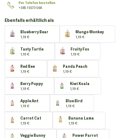
Per Telefon bestellen
+385 1 5573 568
Ebenfalls erhältlich als
Blueberry Bear
Mango Monkey
1,19 €
1,19 €
Tasty Turtle
Fruity Fox
1,19 €
1,19 €
Red Bee
Panda Peach
1,19 €
1,19 €
Berry Puppy
Kiwi Koala
1,19 €
1,19 €
Apple Ant
Blue Bird
1,19 €
1,19 €
Carrot Cat
Banana Lama
1,19 €
1,19 €
Veggie Bunny
Power Parrot