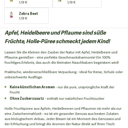
1,19 €
1,19 €
Zebra Beet
1,19 €
Apfel, Heidelbeere und Pflaume sind süße
Früchte, Holle-Püree schmeckt jedem Kind!
Lassen Sie die Kleinen den Zauber der Natur mit Apfel, Heidelbeere und
Pflaume genießen - eine perfekte Geschmacksharmonie! Ein 100%
fruchtiges Erlebnis, das auch die kleinsten Naschkatzen begeistern wird!
Praktische, wiederverschließbare Verpackung - ideal für Reise, Schule oder
unbeschwerte Ausflüge.
Keine künstlichen Aromen
- nur die pure, ursprüngliche Kraft der
Frucht
Ohne Zuckerzusatz
- enthält nur natürlichen Fruchtzucker
Holle Fruchtpüree aus Äpfeln, Heidelbeeren und Pflaumen ist mehr als nur
eine Zwischenmahlzeit - es ist ein gesunder Genuss aus besten Zutaten
aus biologischem Anbau. Jeder Bissen ist ein Moment des Genusses und
der Erfrischung und bringt die Aromen der Natur direkt auf Ihren Tisch.