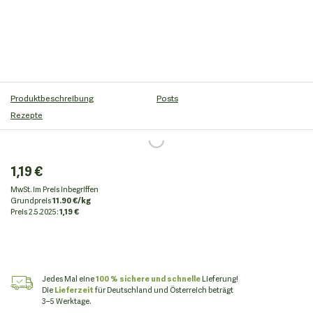
Produktbeschreibung
Posts
Rezepte
1,19 €
MwSt. im Preis inbegriffen
Grundpreis
11.90 €/kg
Preis
2.5.2025:
1,19 €
Jedes Mal eine
100 % sichere und schnelle
Lieferung!
Die
Lieferzeit
für Deutschland und Österreich beträgt
3–5 Werktage.