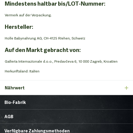
Mindestens haltbar bis/LOT-Nummer:
Vermerk auf der Verpackung.
Hersteller:
Holle Babynahrung AG, CH-4125 Riehen, Schweiz
Auf den Markt gebracht von:
Galleria Internazionale d.o.o., Predavčeva 6, 10 000 Zagreb, Kroatien
Herkunftsland: Italien
Nährwert
Bio-Fabrik
Startseite
Über uns
AGB
News
Brands & Trends
Lieferbedingungen
Zahlungsmethoden
Gesunde Ecke
Rezepte
Verfügbare Zahlungsmethoden