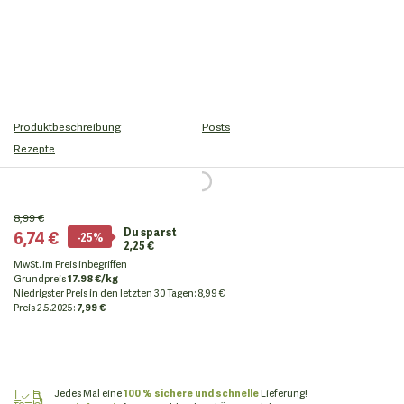
Produktbeschreibung
Posts
Rezepte
8,99 €
Du sparst
6,74 €
-25%
2,25 €
MwSt. im Preis inbegriffen
Grundpreis
17.98 €/kg
Niedrigster Preis in den letzten 30 Tagen
:
8,99 €
Preis
2.5.2025:
7,99 €
Jedes Mal eine
100 % sichere und schnelle
Lieferung!