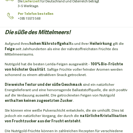
Die
Lieferzeit
für Deutschland und Österreich beträgt
3–5 Werktage.
Per Telefon bestellen
+385 1 5573 568
Die süße des Mittelmeers!
Aufgrund ihres
hohen Nährstoffgehalt
s und ihrer
Heilwirkung
gilt die
Feige
seit Jahrhunderten als eine der nährstoffreichsten Früchte des
Mittelmeerraums.
Nutrigold hat die besten Lerida-Feigen ausgewählt -
100% Bio-Früchte
von höchster Qualität
. Saftige Früchte voller feinster Aromen werden
schonend zu einem attraktiven Snack getrocknet.
Die weiche Textur und der süße Geschmack
sind ein natürlicher
Energielieferant und eine hervorragende Ballaststoffquelle, die sich positiv
auf die Verdauung auswirkt. Die getrockneten Feigen von Nutrigold
enthalten keinen zugesetzten Zucker
.
Sie können eine weiße Pulverschicht entwickeln, die sie umhüllt. Dies ist
jedoch ein natürlicher Vorgang, der durch die
natürliche Kristallisation
von Fruchtzucker aus der Frucht entsteht
.
Die Nutrigold-Früchte können in zahlreichen Rezepten für verschiedene