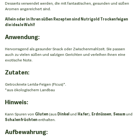
Desserts verwendet werden, die mit fantastischen, gesunden und süßen
Aromen angereichert sind.
Allein oder in Ihren süßen Rezepten sind Nutrigold Trockenfeigen
die ideale Wahl!
Anwendung:
Hervorragend als gesunder Snack oder Zwischenmahlzeit. Sie passen
auch zu vielen süßen und salzigen Gerichten und verleihen ihnen eine
exotische Note.
Zutaten:
Getrocknete Lerida-Feigen (Ficus)*.
*aus ökologischem Landbau
Hinweis:
Kann Spuren von
Gluten
(aus
Dinkel
und
Hafer
),
Erdnüssen
,
Sesam
und
Schalenfrüchten
enthalten.
Aufbewahrung: