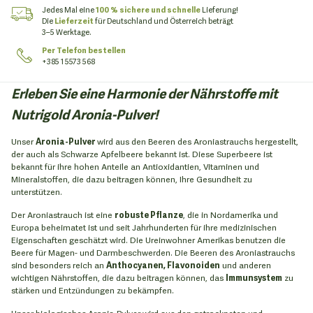
Jedes Mal eine
100 % sichere und schnelle
Lieferung!
Die
Lieferzeit
für Deutschland und Österreich beträgt
3–5 Werktage.
Per Telefon bestellen
+385 1 5573 568
Erleben Sie eine Harmonie der Nährstoffe mit
Nutrigold Aronia-Pulver!
Unser
Aronia-Pulver
wird aus den Beeren des Aroniastrauchs hergestellt,
der auch als Schwarze Apfelbeere bekannt ist. Diese Superbeere ist
bekannt für ihre hohen Anteile an Antioxidantien, Vitaminen und
Mineralstoffen, die dazu beitragen können, Ihre Gesundheit zu
unterstützen.
Der Aroniastrauch ist eine
robuste Pflanze
, die in Nordamerika und
Europa beheimatet ist und seit Jahrhunderten für ihre medizinischen
Eigenschaften geschätzt wird. Die Ureinwohner Amerikas benutzen die
Beere für Magen- und Darmbeschwerden. Die Beeren des Aroniastrauchs
sind besonders reich an
Anthocyanen, Flavonoiden
und anderen
wichtigen Nährstoffen, die dazu beitragen können, das
Immunsystem
zu
stärken und Entzündungen zu bekämpfen.
Unser biologisches Aronia-Pulver wird aus den getrockneten und