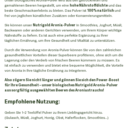
gemahlenen Beeren hergestellt, um eine
hohe Nährstoffdichte
und das
beste Geschmackserlebnis zu bieten. Das Pulver ist
100% natürlich
und
frei von jeglichen künstlichen Zusätzen oder Konservierungsmitteln.
Sie können unser
Nutrigold Aronia-Pulver
in Smoothies, Joghurt, Müsli,
Backwaren oder anderen Gerichten verwenden, um Ihrem Körper wichtige
Nährstoffe zu liefern. Es ist auch eine perfekte Ergänzung zu Ihrer
täglichen Ernährung, um Ihre Gesundheit und Vitalität zu unterstützen.
Durch die Verwendung von Aronia-Pulver können Sie von den zahlreichen
gesundheitlichen Vorteilen dieser Superbeere profitieren, ohne sich um die
Lagerung oder den Verderb von frischen Beeren kümmern zu müssen. Es
ist einfach zu verwenden und bietet eine bequeme Möglichkeit, die Vorteile
von Aronia in Ihre tägliche Ernährung zu integrieren.
Also zögern Sie nicht länger und gönnen Sie sich den Power-Boost
für Ihre Gesundheit – unser biologisches Nutrigold Aronia-Pulver
aus sorgfältig ausgewählten Beeren des Aroniastrauchs!
Empfohlene Nutzung:
Geben Sie 1–2 Teelöffel Pulver zu Ihrem Lieblingsgericht hinzu.
(Gulasch, Müsli, Joghurt, Honig, Obst, Haferflocken, Smoothies...)