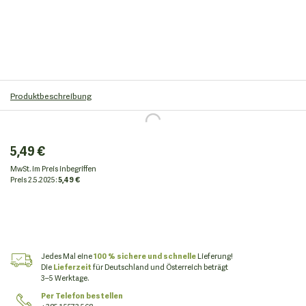
Produktbeschreibung
5,49 €
MwSt. im Preis inbegriffen
Preis
2.5.2025:
5,49 €
Jedes Mal eine
100 % sichere und schnelle
Lieferung!
Die
Lieferzeit
für Deutschland und Österreich beträgt
3–5 Werktage.
Per Telefon bestellen