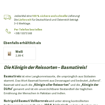
Jedes Mal eine
100 % sichere und schnelle
Lieferung!
Die
Lieferzeit
für Deutschland und Österreich beträgt
3–5 Werktage.
Per Telefon bestellen
+385 1 5573 568
Ebenfalls erhältlich als
Weiß
2,89 €
Die Königin der Reissorten – Basmatireis!
Basmatireis
ist eine Langkornreissorte, die ursprünglich aus Südasien
stammt. Das Wort Basmati kommt aus Devanagari und bedeutet „duftend“.
Basmati wird auch die
„Königin aller Reissorten“
und die
„Königin der
Düfte“
genannt und ist ein unverzichtbarer Bestandteil der täglichen
Ernährung der Menschen in Pakistan und Indien.
Nutrigold Basmati Vollkornreis
wird unter streng kontrollierten
Bedingungen hergestellt, ist zu
100 % biologisch
und ist außerdem eine