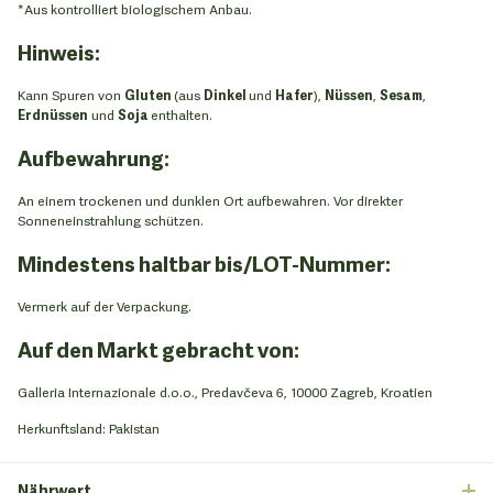
*Aus kontrolliert biologischem Anbau.
Hinweis:
Kann Spuren von
Gluten
(aus
Dinkel
und
Hafer
),
Nüssen
,
Sesam
,
Erdnüssen
und
Soja
enthalten.
Aufbewahrung:
An einem trockenen und dunklen Ort aufbewahren. Vor direkter
Sonneneinstrahlung schützen.
Mindestens haltbar bis/LOT-Nummer:
Vermerk auf der Verpackung.
Auf den Markt gebracht von:
Galleria Internazionale d.o.o., Predavčeva 6, 10000 Zagreb, Kroatien
Herkunftsland: Pakistan
Nährwert