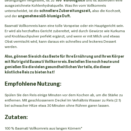
ausgezeichnete Kohlenhydratquelle. Was ihn vom Vollkornreis
unterscheidet, ist die
schnellere Zubereitungszeit,
also die Kochzeit,
und der
angenehme süß-blumige Duft.
Basmati Vollkornreis kann eine tolle Vorspeise oder ein Hauptgericht sein.
Er wird als herzhaftes Gericht zubereitet, wird durch Gewürze wie Kurkuma
und Knoblauchpulver perfekt ergänzt, und wenn er mit Milch und etwas
Obst vermischt wird, kann daraus ein schnelles und leckeres Dessert
werden.
Also, gönnen Sie sich das Beste für Ihre Ernährung und Ihren Körper
mit Nutrigold Basmati Vollkornreis. Bestellen Sie noch heute und
genießen Sie die vielen gesundheitlichen Vorteile, die dieser
köstliche Reis zu bieten hat!
Empfohlene Nutzung:
Spülen Sie den Reis einige Minuten vor dem Kochen ab, um die Stärke zu
entfernen. Mit geschlossenem Deckel im Verhältnis Wasser zu Reis (2:1)
bei schwacher Hitze etwa 30 Minuten ohne Rühren garen lassen.
Zutaten:
100 % Basmati Vollkornreis aus langen Körnern*