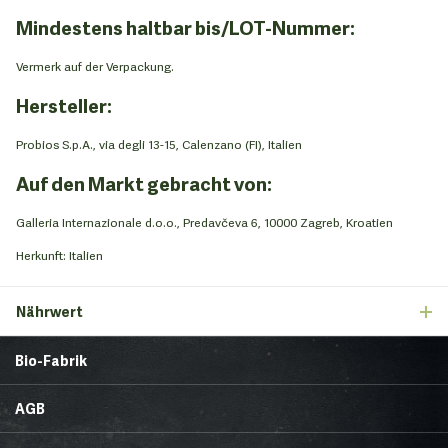
Mindestens haltbar bis/LOT-Nummer:
Vermerk auf der Verpackung.
Hersteller:
Probios S.p.A., via degli 13-15, Calenzano (FI), Italien
Auf den Markt gebracht von:
Galleria Internazionale d.o.o., Predavčeva 6, 10000 Zagreb, Kroatien
Herkunft: Italien
Nährwert
Bio-Fabrik
Startseite
Über uns
AGB
News
Brands & Trends
Lieferbedingungen
Zahlungsmethoden
Gesunde Ecke
Rezepte