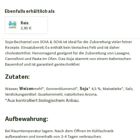
Ebenfalls erhältlich als
Reis
2,85 €
Soja-Bechamel von SOIA & SOIA ist ideal für die Zubereitung vieler feiner
Rezepte. Einsatzbereit; Es enthält kein tierisches Fett und ist daher
cholesterinfrei. Hervorragend geeignet für die Zubereitung von Lasagne,
Cannelloni und Pasta im Ofen. Das Soja stammt von einem italienischen
Bauernhof und ist garantiert gentechnikfrei.
Zutaten:
Wasser,
Weizen
mehl*, Sonnenblumenöl*,
Soja
* 4,5 %, Maisstärke*, Salz,
Verdickungsmittel: Guarkernmehl, natürliches Aroma.
*Aus kontrolliert biologischem Anbau.
Aufbewahrung:
Bei Raumtemperatur lagern. Nach dem Öffnen im Kühlschrank
aufbewahren und innerhalb von 3-4 Tagen verbrauchen.