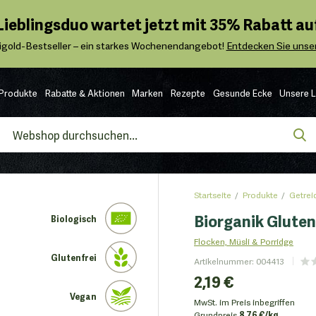
 Lieblingsduo wartet jetzt mit 35% Rabatt auf
igold-Bestseller – ein starkes Wochenendangebot!
Entdecken Sie unser
Produkte
Rabatte & Aktionen
Marken
Rezepte
Gesunde Ecke
Unsere 
Startseite
Produkte
Getrei
Biorganik Gluten
Biologisch
Flocken, Müsli & Porridge
Glutenfrei
Artikelnummer
:
004413
2,19 €
Vegan
MwSt. im Preis inbegriffen
Grundpreis
8.76 €/kg