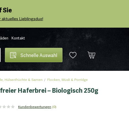
 Sie
 aktuelles Lieblingsduo!
Läden
Kontakt
Schnelle Auswahl
de, Hülsenfrüchte & Samen
Flocken, Müsli & Porridge
freier Haferbrei – Biologisch 250g
Kundenbewertungen
(0)