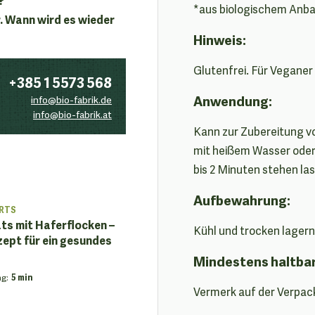
*aus biologischem Anb
. Wann wird es wieder
Hinweis:
Glutenfrei. Für Veganer
+385 1 5573 568
Anwendung:
info@bio-fabrik.de
info@bio-fabrik.at
Kann zur Zubereitung v
mit heißem Wasser oder
bis 2 Minuten stehen la
Aufbewahrung:
RTS
ts mit Haferflocken –
Kühl und trocken lagern
zept für ein gesundes
Mindestens haltba
ng
:
5 min
Vermerk auf der Verpac