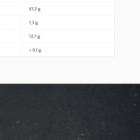
61,2 g
1,3 g
12,7 g
< 0,1 g