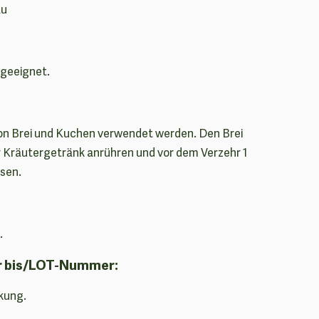
au
 geeignet.
on Brei und Kuchen verwendet werden. Den Brei
 Kräutergetränk anrühren und vor dem Verzehr 1
ssen.
.
r bis/LOT-Nummer:
kung.