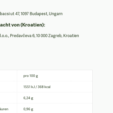
ubacsi ut 47, 1097 Budapest, Ungarn
acht von (Kroatien):
d.o.o., Predavčeva 6, 10 000 Zagreb, Kroatien
pro 100 g
1551 kJ / 368 kcal
6,24 g
säuren
0,96 g