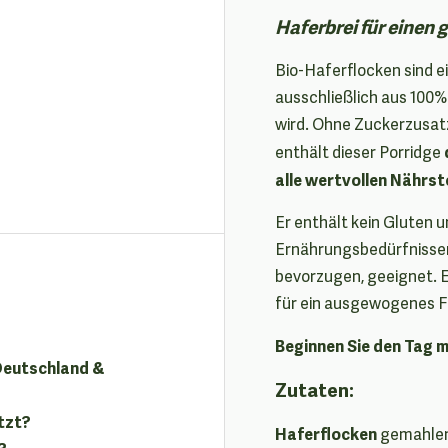
Haferbrei für einen 
Bio-Haferflocken sind ei
ausschließlich aus 100
wird. Ohne Zuckerzusat
enthält dieser Porridge
alle wertvollen Nährst
Er enthält kein Gluten 
Ernährungsbedürfnissen u
bevorzugen, geeignet. Es
für ein ausgewogenes F
Beginnen Sie den Tag 
 Deutschland &
Zutaten:
tzt?
Haferflocken
gemahlen
?