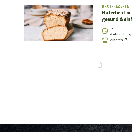
BROT-REZEPTE
Haferbrot mit
gesund & einf
In
Vorbereitung
:
Zutaten
:
7