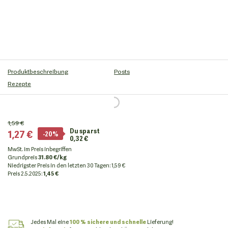
Produktbeschreibung
Posts
Rezepte
1,59 €
Du sparst
1,27 €
-20%
0,32 €
MwSt. im Preis inbegriffen
Grundpreis
31.80 €/kg
Niedrigster Preis in den letzten 30 Tagen
:
1,59 €
Preis
2.5.2025:
1,45 €
Jedes Mal eine
100 % sichere und schnelle
Lieferung!