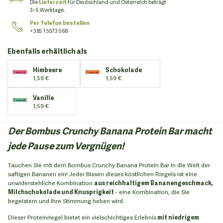
Die
Lieferzeit
für Deutschland und Österreich beträgt
3–5 Werktage.
Per Telefon bestellen
+385 1 5573 568
Ebenfalls erhältlich als
Himbeere
Schokolade
1,59 €
1,59 €
Vanille
1,59 €
Der Bombus Crunchy Banana Protein Bar macht
jede Pause zum Vergnügen!
Tauchen Sie mit dem Bombus Crunchy Banana Protein Bar in die Welt der
saftigen Bananen ein! Jeder Bissen dieses köstlichen Riegels ist eine
unwiderstehliche Kombination
aus reichhaltigem Bananengeschmack,
Milchschokolade und Knusprigkeit
- eine Kombination, die Sie
begeistern und Ihre Stimmung heben wird.
Dieser Proteinriegel bietet ein vielschichtiges Erlebnis
mit niedrigem