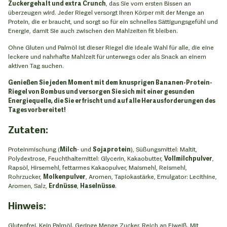
Zuckergehalt und extra Crunch
, das Sie vom ersten Bissen an
überzeugen wird. Jeder Riegel versorgt Ihren Körper mit der Menge an
Protein, die er braucht, und sorgt so für ein schnelles Sättigungsgefühl und
Energie, damit Sie auch zwischen den Mahlzeiten fit bleiben.
Ohne Gluten und Palmöl ist dieser Riegel die ideale Wahl für alle, die eine
leckere und nahrhafte Mahlzeit für unterwegs oder als Snack an einem
aktiven Tag suchen.
Genießen Sie jeden Moment mit dem knusprigen Bananen-Protein-
Riegel von Bombus und versorgen Sie sich mit einer gesunden
Energiequelle, die Sie erfrischt und auf alle Herausforderungen des
Tages vorbereitet!
Zutaten:
Proteinmischung (
Milch
- und
Sojaprotein
), Süßungsmittel: Maltit,
Polydextrose, Feuchthaltemittel: Glycerin, Kakaobutter,
Vollmilchpulver
,
Rapsöl, Hirsemehl, fettarmes Kakaopulver, Maismehl, Reismehl,
Rohrzucker,
Molkenpulver
, Aromen, Tapiokastärke, Emulgator: Lecithine,
Aromen, Salz,
Erdnüsse
,
Haselnüsse
.
Hinweis
:
Glutenfrei. Kein Palmöl. Geringe Menge Zucker. Reich an Eiweiß. Mit