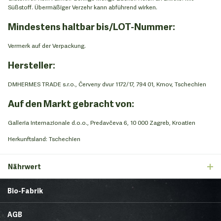
Süßstoff. Übermäßiger Verzehr kann abführend wirken.
Mindestens haltbar bis/LOT-Nummer:
Vermerk auf der Verpackung.
Hersteller
:
DMHERMES TRADE s.r.o., Červeny dvur 1172/17, 794 01, Krnov, Tschechien
Auf den Markt gebracht von:
Galleria Internazionale d.o.o., Predavčeva 6, 10 000 Zagreb, Kroatien
Herkunftsland: Tschechien
Nährwert
Bio-Fabrik
Startseite
Über uns
AGB
News
Brands & Trends