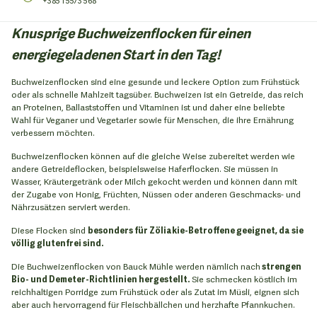
+385 1 5573 568
Knusprige Buchweizenflocken für einen
energiegeladenen Start in den Tag!
Buchweizenflocken sind eine gesunde und leckere Option zum Frühstück
oder als schnelle Mahlzeit tagsüber. Buchweizen ist ein Getreide, das reich
an Proteinen, Ballaststoffen und Vitaminen ist und daher eine beliebte
Wahl für Veganer und Vegetarier sowie für Menschen, die ihre Ernährung
verbessern möchten.
Buchweizenflocken können auf die gleiche Weise zubereitet werden wie
andere Getreideflocken, beispielsweise Haferflocken. Sie müssen in
Wasser, Kräutergetränk oder Milch gekocht werden und können dann mit
der Zugabe von Honig, Früchten, Nüssen oder anderen Geschmacks- und
Nährzusätzen serviert werden.
Diese Flocken sind
besonders für Zöliakie-Betroffene geeignet, da sie
völlig glutenfrei sind.
Die Buchweizenflocken von Bauck Mühle werden nämlich nach
strengen
Bio- und Demeter-Richtlinien hergestellt.
Sie schmecken köstlich im
reichhaltigen Porridge zum Frühstück oder als Zutat im Müsli, eignen sich
aber auch hervorragend für Fleischbällchen und herzhafte Pfannkuchen.