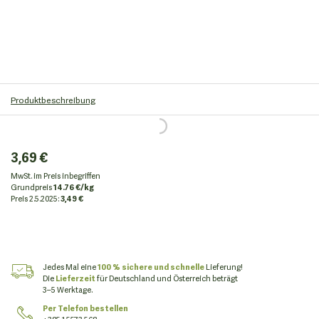
Produktbeschreibung
3,69 €
MwSt. im Preis inbegriffen
Grundpreis
14.76 €/kg
Preis
2.5.2025:
3,49 €
Jedes Mal eine
100 % sichere und schnelle
Lieferung!
Die
Lieferzeit
für Deutschland und Österreich beträgt
3–5 Werktage.
Per Telefon bestellen