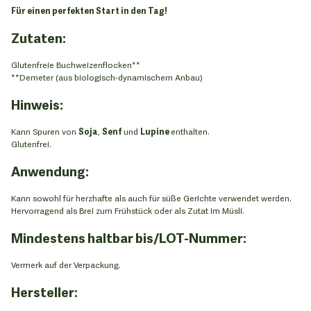
Für einen perfekten Start in den Tag!
Zutaten:
Glutenfreie Buchweizenflocken**
**Demeter (aus biologisch-dynamischem Anbau)
Hinweis:
Kann Spuren von
Soja
,
Senf
und
Lupine
enthalten.
Glutenfrei.
Anwendung:
Kann sowohl für herzhafte als auch für süße Gerichte verwendet werden.
Hervorragend als Brei zum Frühstück oder als Zutat im Müsli.
Mindestens haltbar bis/LOT-Nummer:
Vermerk auf der Verpackung.
Hersteller: