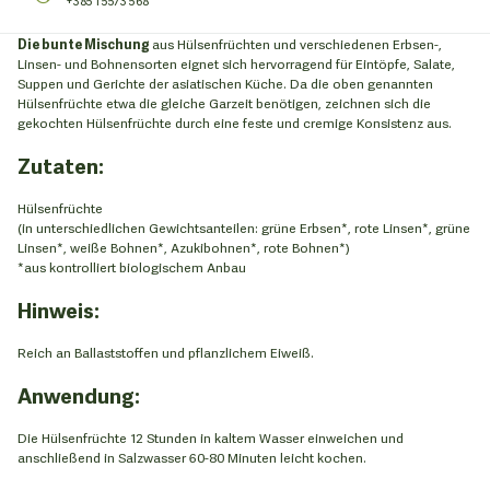
+385 1 5573 568
Die bunte Mischung
aus Hülsenfrüchten und verschiedenen Erbsen-,
Linsen- und Bohnensorten eignet sich hervorragend für Eintöpfe, Salate,
Suppen und Gerichte der asiatischen Küche. Da die oben genannten
Hülsenfrüchte etwa die gleiche Garzeit benötigen, zeichnen sich die
gekochten Hülsenfrüchte durch eine feste und cremige Konsistenz aus.
Zutaten:
Hülsenfrüchte
(in unterschiedlichen Gewichtsanteilen: grüne Erbsen*, rote Linsen*, grüne
Linsen*, weiße Bohnen*, Azukibohnen*, rote Bohnen*)
*aus kontrolliert biologischem Anbau
Hinweis:
Reich an Ballaststoffen und pflanzlichem Eiweiß.
Anwendung:
Die Hülsenfrüchte 12 Stunden in kaltem Wasser einweichen und
anschließend in Salzwasser 60-80 Minuten leicht kochen.