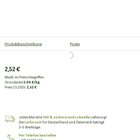
Produktbeschreibung
Posts
2,52 €
MwSt. im Preis inbegriffen
Grundpreis
5.04 €/kg
Preis
2.5.2025:
2,52 €
Jedes Mal eine
100 % sichere und schnelle
Lieferung!
Die
Lieferzeit
für Deutschland und Österreich beträgt
3–5 Werktage.
Per Telefon bestellen