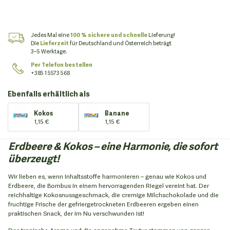
Jedes Mal eine
100 % sichere und schnelle
Lieferung!
Die
Lieferzeit
für Deutschland und Österreich beträgt
3–5 Werktage.
Per Telefon bestellen
+385 1 5573 568
Ebenfalls erhältlich als
Kokos
Banane
1,15 €
1,15 €
Erdbeere & Kokos – eine Harmonie, die sofort
überzeugt!
Wir lieben es, wenn Inhaltsstoffe harmonieren – genau wie Kokos und
Erdbeere, die Bombus in einem hervorragenden Riegel vereint hat. Der
reichhaltige Kokosnussgeschmack, die cremige Milchschokolade und die
fruchtige Frische der gefriergetrockneten Erdbeeren ergeben einen
praktischen Snack, der im Nu verschwunden ist!
Das tropische Aroma und die angenehme Textur stammen von ganzen