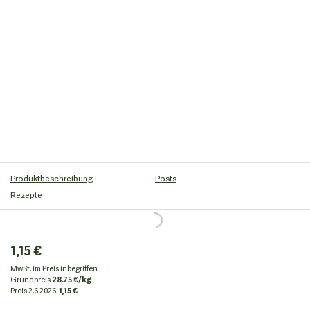
Produktbeschreibung
Posts
Rezepte
1,15 €
MwSt. im Preis inbegriffen
Grundpreis
28.75 €/kg
Preis
2.6.2026:
1,15 €