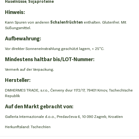
Haselnüsse
,
Sojaproteine
Hinweis:
Kann Spuren von anderen
Schalenfrüchten
enthalten. Glutenfrei. Mit
Süßungsmittel.
Aufbewahrung:
Vor direkter Sonneneinstrahlung geschützt lagern, < 25°C.
Mindestens haltbar bis/LOT-Nummer:
Vermerk auf der Verpackung.
Hersteller:
DMHERMES TRADE, s.r.o., Červeny dvur 1172/17, 79401 Krnov, Tschechische
Republik
Auf den Markt gebracht von:
Galleria Internazionale d.o.o., Predavčeva 6, 10 090 Zagreb, Kroatien
Herkunftsland: Tschechien