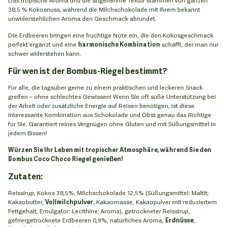
38,5 % Kokosnuss, während die Milchschokolade mit ihrem bekannt
unwiderstehlichen Aroma den Geschmack abrundet.
Die Erdbeeren bringen eine fruchtige Note ein, die den Kokosgeschmack
perfekt ergänzt und eine
harmonische Kombination
schafft, der man nur
schwer widerstehen kann.
Für wen ist der Bombus-Riegel bestimmt?
Für alle, die tagsüber gerne zu einem praktischen und leckeren Snack
greifen – ohne schlechtes Gewissen! Wenn Sie oft süße Unterstützung bei
der Arbeit oder zusätzliche Energie auf Reisen benötigen, ist diese
interessante Kombination aus Schokolade und Obst genau das Richtige
für Sie. Garantiert reines Vergnügen ohne Gluten und mit Süßungsmittel in
jedem Bissen!
Würzen Sie Ihr Leben mit tropischer Atmosphäre, während Sie den
Bombus Coco Choco Riegel genießen!
Zutaten:
Reissirup, Kokos 38,5%, Milchschokolade 12,5% (Süßungsmittel: Maltit;
Kakaobutter,
Vollmilchpulver
, Kakaomasse, Kakaopulver mit reduziertem
Fettgehalt, Emulgator: Lecithine; Aroma), getrockneter Reissirup,
gefriergetrocknete Erdbeeren 0,9%, natürliches Aroma,
Erdnüsse
,