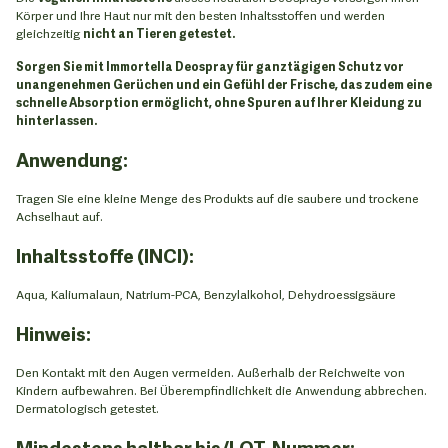
Körper und Ihre Haut nur mit den besten Inhaltsstoffen und werden
gleichzeitig
nicht an Tieren getestet.
Sorgen Sie mit Immortella Deospray für ganztägigen Schutz vor
unangenehmen Gerüchen und ein Gefühl der Frische, das zudem eine
schnelle Absorption ermöglicht, ohne Spuren auf Ihrer Kleidung zu
hinterlassen.
Anwendung:
Tragen Sie eine kleine Menge des Produkts auf die saubere und trockene
Achselhaut auf.
Inhaltsstoffe (INCI):
Aqua, Kaliumalaun, Natrium-PCA, Benzylalkohol, Dehydroessigsäure
Hinweis:
Den Kontakt mit den Augen vermeiden. Außerhalb der Reichweite von
Kindern aufbewahren. Bei Überempfindlichkeit die Anwendung abbrechen.
Dermatologisch getestet.
Mindestens haltbar bis/LOT-Nummer: