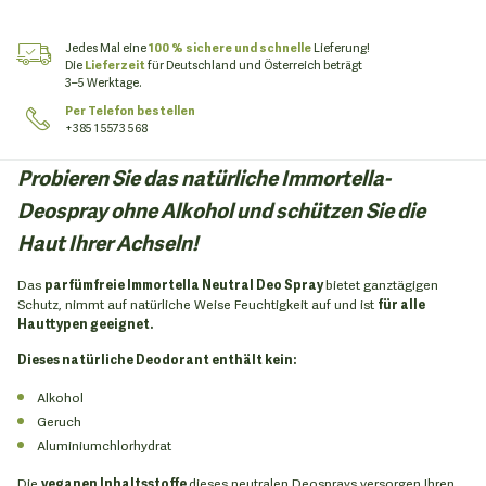
Jedes Mal eine
100 % sichere und schnelle
Lieferung!
Die
Lieferzeit
für Deutschland und Österreich beträgt
3–5 Werktage.
Per Telefon bestellen
+385 1 5573 568
Probieren Sie das natürliche Immortella-
Deospray ohne Alkohol und schützen Sie die
Haut Ihrer Achseln!
Das
parfümfreie Immortella Neutral Deo Spray
bietet ganztägigen
Schutz, nimmt auf natürliche Weise Feuchtigkeit auf und ist
für alle
Hauttypen geeignet.
Dieses natürliche Deodorant enthält kein:
Alkohol
Geruch
Aluminiumchlorhydrat
Die
veganen Inhaltsstoffe
dieses neutralen Deosprays versorgen Ihren