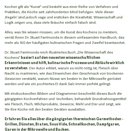
Kochen gilt als "Kunst" und besteht aus einer Reihe von Verfahren und
Praktiken, die Köche seit Jahrhunderten blind befolgen. Viele dieser
‚Regeln‘ sind jedoch vage und ersticken die Kreativität. Wissenschaft und
Logik zeigen uns, dass viele Bräuche einfach falsch sind.
Alles, was Sie wissen müssen, um die Kunst des Kochens zu meistern,
verrät Ihnen Dr. Stuart Farrimonda in diesem umfassenden Handbuch, das
mehr als 160 der häufigsten kulinarischen Fragen und Zweifel beantwortet.
Dr. Stuart Farrimonds reich illustriertes Buch „Die Wissenschaft des
Kochens“
basiert auf den neuesten wissenschaftlichen
Erkenntnissen und hilft, kulinarische Prozesse und Abläufe wirklich
zu verstehen
. Der Autor erklärt, warum es nicht nötig ist, Fleisch über
Nacht zu marinieren, wie das Einweichen den Geschmack von trockenen
Gewürzen verstärkt, warum Nüsse am besten in der Mikrowelle geröstet
werden und wie ein pochiertes Ei dank Salz immer perfekt gelingt.
Mit eindrucksvollen Bildern und Diagrammen beschreibt dieses Buch die
gängigsten Kochverfahren und -techniken, behandelt Grundnahrungsmittel
wie Fleisch, Fisch, Milchprodukte, Gewürze, Mehl und Eier und zeigt, wie
Sie Ihre Küche mit den besten Geräten ausstatten.
Erfahren Sie alles über die gängigsten thermischen Garmethoden -
Grillen, Dünsten, Braten, Sous Vide, Schnellkochen, Dampfgaren,
Garen in der Mikrowelle und Backen.