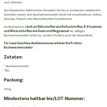
und zufrieden.
Von klassischen italienischen Rezepten bis hin zu exotischen asiatischen
Gerichten lassen sich Buchweizennudeln leicht mit verschiedenen Soßen,
Gemüse, Fleisch oder Meeresfrüchten kombinieren.
Da Buchweizen
reich an Nährstoffen wie Ballaststoffen, B-Vitaminen
und Mineralstoffen wie Eisen und Magnesium
ist, sättigen
Buchweizennudeln nicht nur, sondern fördern auch die Gesundheit.
Für neue Geschmacksdimensionen wählen Sie Probios
Buchweizennudeln!
Zutaten:
* Buchweizenmehl
*Bio
Packung:
250 g
Mindestens haltbar bis/LOT-Nummer: