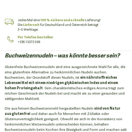
Jedes Mal eine
100 % sichere und schnelle
Lieferung!
Die
Lieferzeit
für Deutschland und Österreich beträgt
3–5 Werktage.
Per Telefon bestellen
+385 1 5573 568
Buchweizennudeln – was könnte besser sein?
Glutenfreie Buchweizennudeln sind eine ausgezeichnete Wahl für alle, die
eine glutenfreie Alternative zu herkömmlichen Nudeln suchen.
Buchweizen, der Grundstoff dieser Nudeln, ist
ein nährstoffreiches
Lebensmittel mit einem niedrigen glykämischen Index und einem
hohen Proteingehalt
. Sein charakteristisches erdiges Aroma trägt zum
reichen Geschmack der Nudeln bei und macht sie zu einer gesunden und
sättigenden Mahlzeit.
Die aus feinem Buchweizenmehl hergestellten Nudeln
sind von Natur
aus glutenfrei
und daher auch für Menschen mit Zöliakie oder
Glutenunverträglichkeit geeignet. Obwohl sie sich in der Konsistenz von
herkömmlichen Weizennudeln unterscheiden können, behalten
Buchweizennudeln beim Kochen ihre Bissigkeit und Form und machen satt