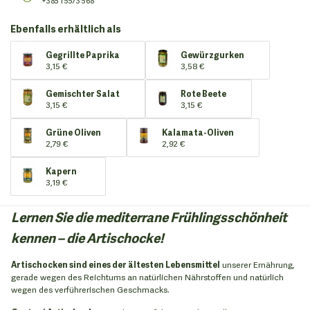
+385 1 5573 568
Ebenfalls erhältlich als
Gegrillte Paprika
Gewürzgurken
3,15 €
3,58 €
Gemischter Salat
Rote Beete
3,15 €
3,15 €
Grüne Oliven
Kalamata-Oliven
2,79 €
2,92 €
Kapern
3,19 €
Lernen Sie die mediterrane Frühlingsschönheit
kennen – die Artischocke!
Artischocken sind eines der ältesten Lebensmittel
unserer Ernährung,
gerade wegen des Reichtums an natürlichen Nährstoffen und natürlich
wegen des verführerischen Geschmacks.