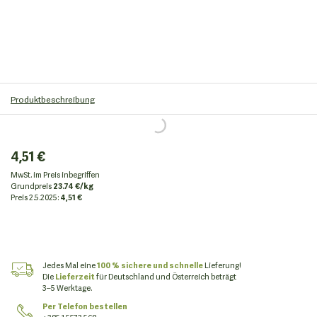
Produktbeschreibung
4,51 €
MwSt. im Preis inbegriffen
Grundpreis
23.74 €/kg
Preis
2.5.2025:
4,51 €
Jedes Mal eine
100 % sichere und schnelle
Lieferung!
Die
Lieferzeit
für Deutschland und Österreich beträgt
3–5 Werktage.
Per Telefon bestellen