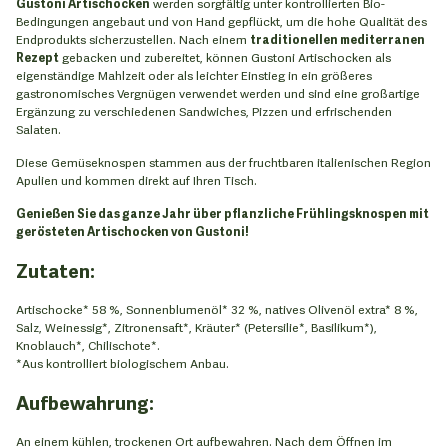
Gustoni Artischocken
werden sorgfältig unter kontrollierten Bio-
Bedingungen angebaut und von Hand gepflückt, um die hohe Qualität des
Endprodukts sicherzustellen. Nach einem
traditionellen mediterranen
Rezept
gebacken und zubereitet, können Gustoni Artischocken als
eigenständige Mahlzeit oder als leichter Einstieg in ein größeres
gastronomisches Vergnügen verwendet werden und sind eine großartige
Ergänzung zu verschiedenen Sandwiches, Pizzen und erfrischenden
Salaten.
Diese Gemüseknospen stammen aus der fruchtbaren italienischen Region
Apulien und kommen direkt auf Ihren Tisch.
Genießen Sie das ganze Jahr über pflanzliche Frühlingsknospen mit
gerösteten Artischocken von Gustoni!
Zutaten:
Artischocke* 58 %, Sonnenblumenöl* 32 %, natives Olivenöl extra* 8 %,
Salz, Weinessig*, Zitronensaft*, Kräuter* (Petersilie*, Basilikum*),
Knoblauch*, Chilischote*.
*Aus kontrolliert biologischem Anbau.
Aufbewahrung:
An einem kühlen, trockenen Ort aufbewahren. Nach dem Öffnen im