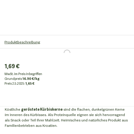
Produktbeschreibung
1,69 €
MwSt. im Preis inbegriffen
Grundpreis
16.90 €/kg
Preis
2.5.2025:
1,65 €
Köstliche
geröstete Kürbiskerne
sind die flachen, dunkelgrünen Kerne
im Inneren des Kürbisses. Als Proteinquelle eignen sie sich hervorragend
als Snack oder Teil Ihrer Mahlzeit. Heimisches und natürliches Produkt aus
Familienbetrieben aus Kroatien.