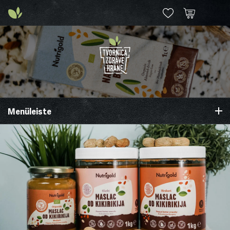
Menüleiste
Home
Aufstriche
Nahrungsergänzungsmittel
Natürliche Süßungsmittel
Öle
Snacks
Neues