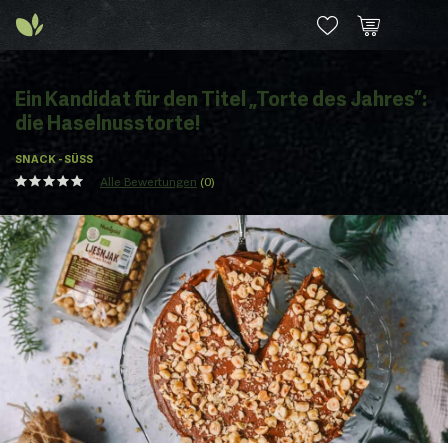
Ein Kandidat für den Titel „Torte des Jahres”:
die Haselnusstorte!
SNACK - SÜSS
Alle Bewertungen
(0)