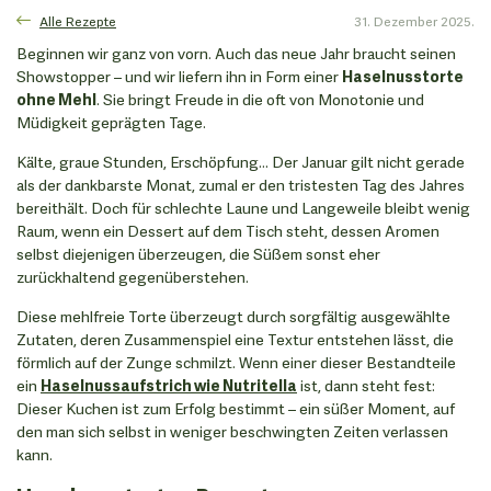
Alle Rezepte
31. Dezember 2025.
Beginnen wir ganz von vorn. Auch das neue Jahr braucht seinen
Showstopper – und wir liefern ihn in Form einer
Haselnusstorte
ohne Mehl
. Sie bringt Freude in die oft von Monotonie und
Müdigkeit geprägten Tage.
Kälte, graue Stunden, Erschöpfung... Der Januar gilt nicht gerade
als der dankbarste Monat, zumal er den tristesten Tag des Jahres
bereithält. Doch für schlechte Laune und Langeweile bleibt wenig
Raum, wenn ein Dessert auf dem Tisch steht, dessen Aromen
selbst diejenigen überzeugen, die Süßem sonst eher
zurückhaltend gegenüberstehen.
Diese mehlfreie Torte überzeugt durch sorgfältig ausgewählte
Zutaten, deren Zusammenspiel eine Textur entstehen lässt, die
förmlich auf der Zunge schmilzt. Wenn einer dieser Bestandteile
ein
Haselnussaufstrich wie Nutritella
ist, dann steht fest:
Dieser Kuchen ist zum Erfolg bestimmt – ein süßer Moment, auf
den man sich selbst in weniger beschwingten Zeiten verlassen
kann.