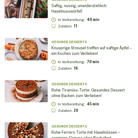
Saftig, nussig, unwiderstehlich:
Haselnusswürfel!
In Vorbereitung
:
40 min
Zutaten
:
11
GESUNDE DESSERTS
Knusprige Streusel treffen auf saftige Äpfel –
ein Kuchen zum Verlieben!
In Vorbereitung
:
70 min
Zutaten
:
16
GESUNDE DESSERTS
Rohe Tiramisu-Torte: Gesundes Dessert
ohne Backen zum Verlieben!
In Vorbereitung
:
45 min
Zutaten
:
20
GESUNDE DESSERTS
Rohe Ferrero Torte mit Haselnüssen –
cremiger Genuss ohne Backofen!