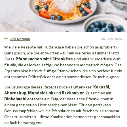
Alle Rezepte
30. Juni 2026.
Wie viele Rezepte mit Hüttenkäse haben Sie schon ausprobiert?
Ganz gleich, wie Sie antworten – für ein weiteres ist immer Platz!
Diese
Pfannkuchen mit Hüttenkäse
sind eine wunderbare Wahl
für alle, die es locker, saftig und besonders aromatisch mögen. Das
Ergebnis sind herrlich fluffige Pfannkuchen, die sich perfekt für ein
entspanntes Frühstück oder einen sommerlichen Brunch eignen.
Die Grundlage dieses Rezepts bilden Hüttenkäse,
Kokosöl
,
Ahornsirup
,
Mandeldrink
und
Backpulver
. Zusammen mit
Dinkelmehl
entsteht ein Teig, der klassische Pfannkuchen in
einem ganz neuen Licht erscheinen lässt. Für den perfekten
Genuss empfehlen wir, die Pfannkuchen mit frischem, saisonalem
Obst zu servieren – diese Kombination harmoniert geschmacklich
einfach hervorragend.