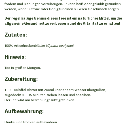
fördern und Blähungen vorzubeugen. Er kann heiß oder gekühlt getrunken
werden, wobei Zitrone oder Honig für einen süßeren Geschmack sorgen.
Der regelmäßige Genuss dieses Tees ist ein natürliches Mittel, um die
allgemeine Gesundheit zu verbessern und die Vitalität zu erhalten!
Zutaten:
100% Artischockenblätter (
Cynara scolymus
)
Hinweis
:
Tee in großen Mengen.
Zubereitung:
1 – 2 Teelöffel Blätter mit 200ml kochendem Wasser übergießen,
zugedeckt 10 – 15 Minuten ziehen lassen und abseihen.
Der Tee wird am besten ungesüßt getrunken.
Aufbewahrung:
Dunkel und trocken aufbewahren.