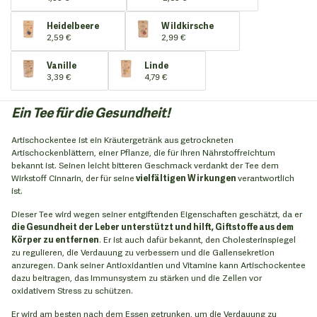
Heidelbeere
Wildkirsche
2,59 €
2,99 €
Vanille
Linde
3,39 €
4,79 €
Ein Tee für die Gesundheit!
Artischockentee ist ein Kräutergetränk aus getrockneten
Artischockenblättern, einer Pflanze, die für ihren Nährstoffreichtum
bekannt ist. Seinen leicht bitteren Geschmack verdankt der Tee dem
Wirkstoff Cinnarin, der für seine
vielfältigen Wirkungen
verantwortlich
ist.
Dieser Tee wird wegen seiner entgiftenden Eigenschaften geschätzt, da er
die Gesundheit der Leber unterstützt und hilft, Giftstoffe aus dem
Körper zu entfernen
. Er ist auch dafür bekannt, den Cholesterinspiegel
zu regulieren, die Verdauung zu verbessern und die Gallensekretion
anzuregen. Dank seiner Antioxidantien und Vitamine kann Artischockentee
dazu beitragen, das Immunsystem zu stärken und die Zellen vor
oxidativem Stress zu schützen.
Er wird am besten nach dem Essen getrunken, um die Verdauung zu