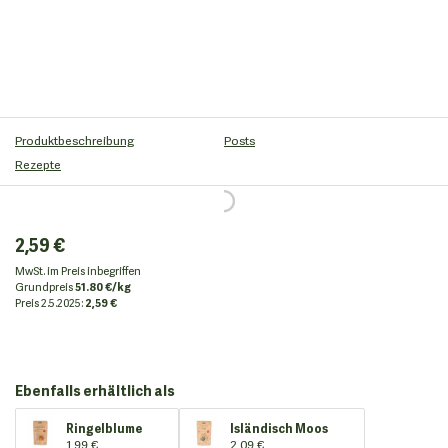
Produktbeschreibung
Posts
Rezepte
2,59 €
MwSt. im Preis inbegriffen
Grundpreis
51.80 €/kg
Preis
2.5.2025:
2,59 €
Ebenfalls erhältlich als
Ringelblume
Isländisch Moos
1,99 €
2,09 €