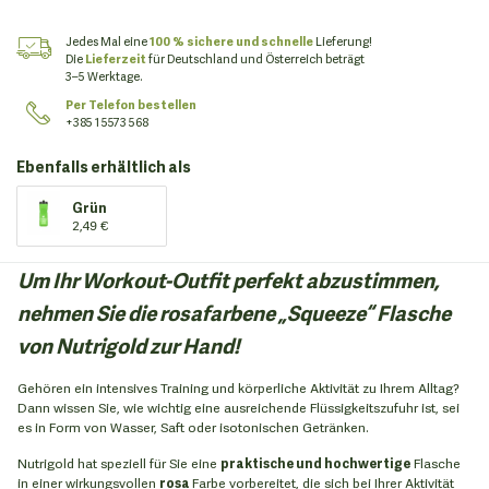
Jedes Mal eine
100 % sichere und schnelle
Lieferung!
Die
Lieferzeit
für Deutschland und Österreich beträgt
3–5 Werktage.
Per Telefon bestellen
+385 1 5573 568
Ebenfalls erhältlich als
Grün
2,49 €
Um Ihr Workout-Outfit perfekt abzustimmen,
nehmen Sie die rosafarbene „Squeeze“ Flasche
von Nutrigold zur Hand!
Gehören ein intensives Training und körperliche Aktivität zu Ihrem Alltag?
Dann wissen Sie, wie wichtig eine ausreichende Flüssigkeitszufuhr ist, sei
es in Form von Wasser, Saft oder isotonischen Getränken.
Nutrigold hat speziell für Sie eine
praktische und hochwertige
Flasche
in einer wirkungsvollen
rosa
Farbe vorbereitet, die sich bei Ihrer Aktivität