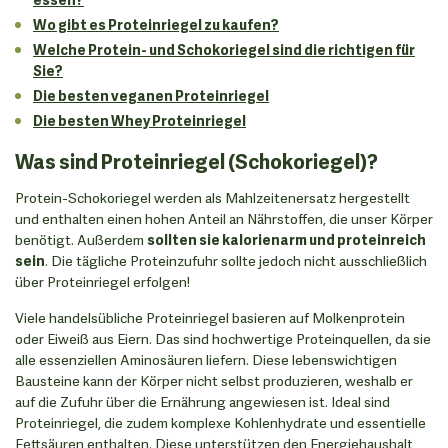
Wo gibt es Proteinriegel zu kaufen?
Welche Protein- und Schokoriegel sind die richtigen für
Sie?
Die besten veganen Proteinriegel
Die besten Whey Proteinriegel
Was sind Proteinriegel (Schokoriegel)?
Protein-Schokoriegel werden als Mahlzeitenersatz hergestellt
und enthalten einen hohen Anteil an Nährstoffen, die unser Körper
benötigt. Außerdem
sollten sie kalorienarm und proteinreich
sein
. Die tägliche Proteinzufuhr sollte jedoch nicht ausschließlich
über Proteinriegel erfolgen!
Viele handelsübliche Proteinriegel basieren auf Molkenprotein
oder Eiweiß aus Eiern. Das sind hochwertige Proteinquellen, da sie
alle essenziellen Aminosäuren liefern. Diese lebenswichtigen
Bausteine kann der Körper nicht selbst produzieren, weshalb er
auf die Zufuhr über die Ernährung angewiesen ist. Ideal sind
Proteinriegel, die zudem komplexe Kohlenhydrate und essentielle
Fettsäuren enthalten. Diese unterstützen den Energiehaushalt