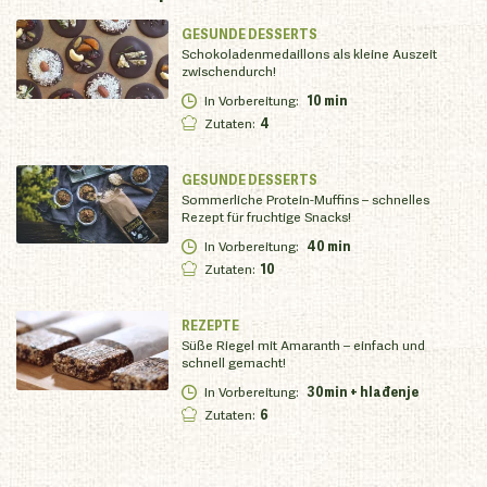
GESUNDE DESSERTS
Schokoladenmedaillons als kleine Auszeit
zwischendurch!
In Vorbereitung
:
10 min
Zutaten
:
4
GESUNDE DESSERTS
Sommerliche Protein-Muffins – schnelles
Rezept für fruchtige Snacks!
In Vorbereitung
:
40 min
Zutaten
:
10
REZEPTE
Süße Riegel mit Amaranth – einfach und
schnell gemacht!
In Vorbereitung
:
30min + hlađenje
Zutaten
:
6