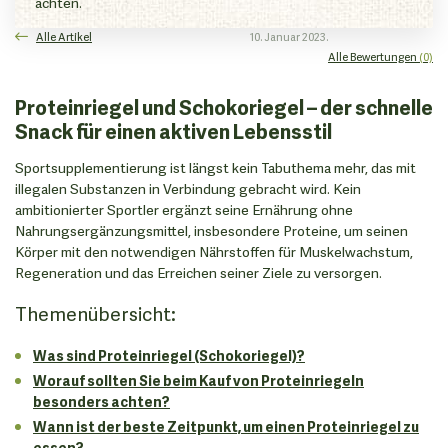
achten.
Alle Artikel
10. Januar 2023.
Alle Bewertungen
(0)
Proteinriegel und Schokoriegel – der schnelle
Snack für einen aktiven Lebensstil
Sportsupplementierung ist längst kein Tabuthema mehr, das mit
illegalen Substanzen in Verbindung gebracht wird. Kein
ambitionierter Sportler ergänzt seine Ernährung ohne
Nahrungsergänzungsmittel, insbesondere Proteine, um seinen
Körper mit den notwendigen Nährstoffen für Muskelwachstum,
Regeneration und das Erreichen seiner Ziele zu versorgen.
Themenübersicht:
Was sind Proteinriegel (Schokoriegel)?
Worauf sollten Sie beim Kauf von Proteinriegeln
besonders achten?
Wann ist der beste Zeitpunkt, um einen Proteinriegel zu
essen?