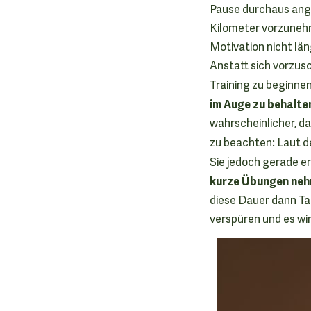
Pause durchaus ange
Kilometer vorzunehm
Motivation nicht lä
Anstatt sich vorzu
Training zu beginne
im Auge zu behalte
wahrscheinlicher, da
zu beachten: Laut d
Sie jedoch gerade e
kurze Übungen ne
diese Dauer dann Ta
verspüren und es wi