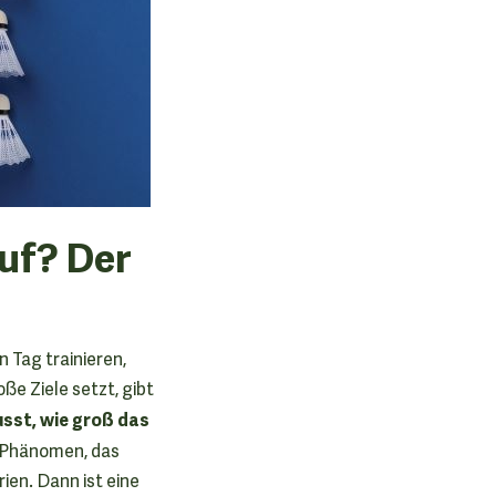
uf? Der
n Tag trainieren,
oße Ziele setzt, gibt
usst, wie groß das
es Phänomen, das
ien. Dann ist eine