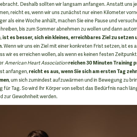
bracht. Deshalb sollten wir langsam anfangen. Anstatt uns je
en, reicht es, wenn wir uns zunächst nur einen Kilometer vor
nger als eine Woche anhält, machen Sie eine Pause und versuche
schreiben, bis zum Sommer abnehmen zu wollen und dann auto
ist es besser, sich ein kleines, erreichbares Ziel zu setzen
n,
n
. Wenn wir uns ein Ziel mit einer konkreten Frist setzen, ist e
ss wir es erreichen wollen, als wenn es keinen festen Zeitpunkt
reichen 30 Minuten Training 
er
American Heart Association
reicht es aus, wenn Sie sich am ersten Tag zeh
rst anfangen,
hmen
, um sich zumindest aufzuwärmen und in Bewegung zu bri
g für Tag. So wird Ihr Körper von selbst das Bedürfnis nach l
rd zur Gewohnheit werden.