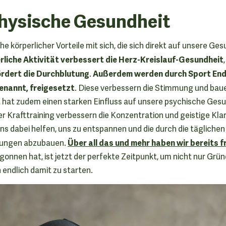
hysische Gesundheit
ihe körperlicher Vorteile mit sich, die sich direkt auf unsere Ge
liche Aktivität verbessert die Herz-Kreislauf-Gesundheit
rdert die Durchblutung
Außerdem werden durch Sport End
.
enannt, freigesetzt
. Diese verbessern die Stimmung und baue
hat zudem einen starken Einfluss auf unsere psychische Gesun
r Krafttraining verbessern die Konzentration und geistige Kla
uns dabei helfen, uns zu entspannen und die durch die täglich
Über all das und mehr haben wir bereits 
ungen abzubauen.
onnen hat, ist jetzt der perfekte Zeitpunkt, um nicht nur Grün
 endlich damit zu starten.