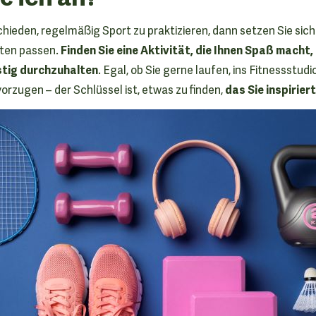
hieden, regelmäßig Sport zu praktizieren, dann setzen Sie sich r
Finden Sie eine Aktivität, die Ihnen Spaß macht,
iten passen.
istig durchzuhalten
. Egal, ob Sie gerne laufen, ins Fitnessstud
das Sie inspiriert
rzugen – der Schlüssel ist, etwas zu finden,