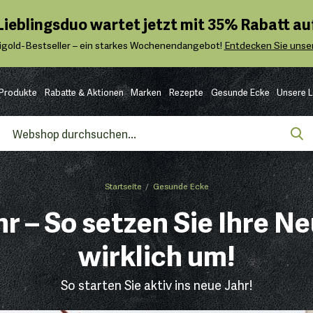
 Lieblingsduo wartet jetzt mit 35% Rabatt auf
igold-Bestseller – ein starkes Wochenendangebot!
Entdecken Sie unser
Produkte
Rabatte & Aktionen
Marken
Rezepte
Gesunde Ecke
Unsere 
Startseite
Gesunde Ecke
hr – So setzen Sie Ihre 
wirklich um!
So starten Sie aktiv ins neue Jahr!